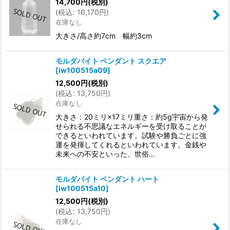
14,700
円
(税別)
(
税込
:
16,170
円
)
在庫なし
大きさ/高さ約7cm 幅約3cm
モルダバイト ペンダント スクエア
[
iw100515a09
]
12,500
円
(税別)
(
税込
:
13,750
円
)
在庫なし
大きさ：20ミリ×17ミリ重さ：約5g宇宙から発
せられる不思議なエネルギーを受け取ることが
できるといわれています。試験や勝負ごとに強
運を発揮してくれるといわれています。金銭や
未来への不安といった、世俗…
モルダバイト ペンダント ハート
[
iw100515a10
]
12,500
円
(税別)
(
税込
:
13,750
円
)
在庫なし