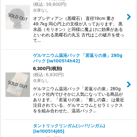
(
税込
:
39,600
円
)
在庫なし
オプシディアン（黒曜石） 直径19cm 重さ
49.7kg 同心円上の文様が入っております。 黒
水晶（モリオン）と同様に魔よけに効果がある
といわれる黒曜石の丸玉 古代はこの破片を使っ
て…
ゲルマニウム温浴パック 「若返りの泉」280g
パック
[
iw100514h42
]
6,300
円
(税別)
(
税込
:
6,930
円
)
在庫なし
ゲルマニウム温浴パック「若返りの泉」280g
パック社内でひそかに人気になっている商品が
あります。「若返りの泉」「癒しの森」 は最近
注目されている、ゲルマニウムとセラミックス
をを組み合わせた、温浴パック…
タントリックリンガム(シバリンガム)
[
iw100514j65
]