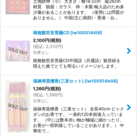
土地財神（小） 大きさ：横18.5cm 縦26cm
材質 額面：ガラス 枠：木製 輸入品のため多
少傷があることがあります。 （使用には問題が
ありません。） 中国(主に南部)・香港・台…
南無観世音菩薩CD
[
iw100514i09
]
2,100
円
(税別)
(
税込
:
2,310
円
)
在庫なし
南無観世音菩薩CD中国語（共通語）観音経を
唱えた曲でとても明るいイメージがします。
福禄寿貢檀香(三束セット)
[
iw100514h08
]
1,260
円
(税別)
(
税込
:
1,386
円
)
在庫なし
福禄寿貢檀香（三束セット） 全長40cm ビャク
ダンのお香です。 一束約120本前後入っていま
す。 （中には数本赤い軸が極端に細かったり、
お香が一部剥落していることがあります。） 中
華街で…