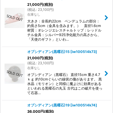
21,000
円
(税別)
(
税込
:
23,100
円
)
在庫なし
大きさ：全長約22cm ペンデュラムの部分：
約長さ5cm（金具を含みます。） 直径1.6cm
材質：オレンジエレスチャルトップ：レッドル
チル金具：シルバー925浄化能力の高さから、
「天使のギフト」といわ…
オプシディアン(黒曜石)15
[
iw100514k73
]
21,000
円
(税別)
(
税込
:
23,100
円
)
在庫なし
オプシディアン（黒曜石） 直径15cm 重さ4.7
ｋｇ 約10cmぐらいの線状の傷があります。 黒
水晶（モリオン）と同様に魔よけに効果がある
といわれる黒曜石の丸玉 古代はこの破片を使っ
て石器…
オプシディアン(黒曜石)19
[
iw100514k74
]
36,000
円
(税別)