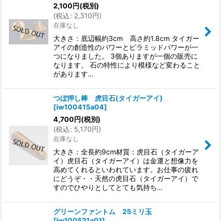
2,100
円
(税別)
(
税込
:
2,310
円
)
在庫なし
大きさ：底辺幅約3cm 高さ約1.8cm タイガー
アイの創造性のパワーとピラミッドパワーが一
つになりました。 3個ありますが一個の販売に
なります。 石の特性により模様など変わること
があります…
つぼ押し棒 虎目石(タイガーアイ)
[
iw100415a04
]
4,700
円
(税別)
(
税込
:
5,170
円
)
在庫なし
大きさ：全長約9cm材質：虎目石（タイガーア
イ）虎目石（タイガーアイ）は金運と想像力を
高めてくれるといわれています。お仕事の疲れ
にどうぞ・・天然の虎目石（タイガーアイ）で
すのでひやりとしてとても気持ち…
グリーンファントム 25ミリ玉
[
iw100521a01
]