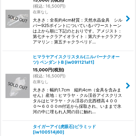
(
税込
:
16,500
円
)
在庫なし
大きさ：全長約4cm材質：天然水晶金具 シル
バー925ポイントについているパワーストーン
は上から順に下記のとおりです。アメジスト：
第七チャクラアイオライト：第六チャクラアク
アマリン：第五チャクラペリド…
ヒマラヤアイスクリスタル(ニルバーナクオー
ツ) ペンダントB
[
iw091121a11
]
15,000
円
(税別)
(
税込
:
16,500
円
)
在庫なし
大きさ：幅約1.7cm 縦約4cm（金具を含みま
せん）産地：ヒマラヤ・クル渓谷アイスクリス
タルはヒマラヤ・クル渓谷の北西標高４００
０〜６０００m付近から採取され、いままで氷
河の中に埋もれ人間の目に触れ…
タイガーアイ(虎眼石)ピラミッド
[
iw100514j60
]