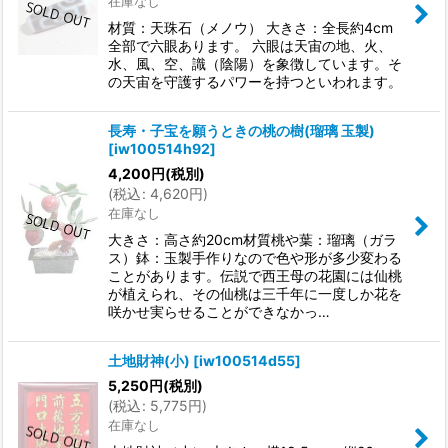
在庫なし
材質：天珠石（メノウ） 大きさ：全長約4cm
全部で六眼あります。 六眼は天宙の地、火、
水、風、空、識（陰陽）を象徴しています。そ
の天宙を守護するパワーを持つといわれます。
長寿・子宝を願うときの桃の樹(瑠璃 玉製)
[
iw100514h92
]
4,200
円
(税別)
(
税込
:
4,620
円
)
在庫なし
大きさ：高さ約20cm材質桃や葉：瑠璃（ガラ
ス）鉢：玉製手作りなので色や形が多少変わる
ことがあります。伝説で西王母の花園には仙桃
が植えられ、その仙桃は三千年に一度しか花を
咲かせ実らせることができなかっ…
土地財神(小)
[
iw100514d55
]
5,250
円
(税別)
(
税込
:
5,775
円
)
在庫なし