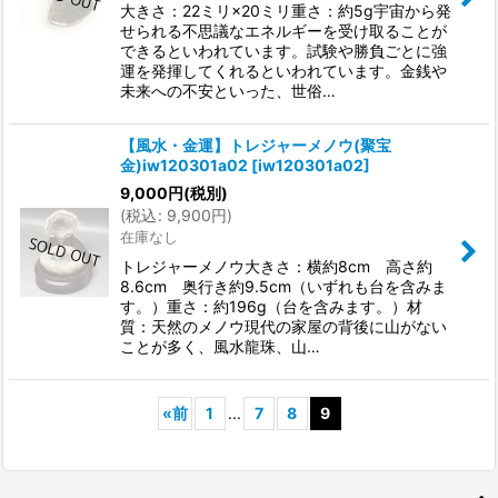
大きさ：22ミリ×20ミリ重さ：約5g宇宙から発
せられる不思議なエネルギーを受け取ることが
できるといわれています。試験や勝負ごとに強
運を発揮してくれるといわれています。金銭や
未来への不安といった、世俗…
【風水・金運】トレジャーメノウ(聚宝
金)iw120301a02
[
iw120301a02
]
9,000
円
(税別)
(
税込
:
9,900
円
)
在庫なし
トレジャーメノウ大きさ：横約8cm 高さ約
8.6cm 奥行き約9.5cm（いずれも台を含みま
す。）重さ：約196g（台を含みます。）材
質：天然のメノウ現代の家屋の背後に山がない
ことが多く、風水龍珠、山…
«
前
1
...
7
8
9