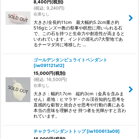
8,400
円
(税別)
(
税込
:
9,240
円
)
在庫なし
大きさ/全長約11cm 最大幅約5.2cm重さ約
516gヒンズー教の祭事や瞑想に用いられる石
で、この石を持つと生命力や創造性が高まると
いわれています。インドの巡礼の7大聖地であ
るナーマダ河に堆積した …
ゴールデンタンビュライトペンダント
[
iw091121a12
]
15,000
円
(税別)
(
税込
:
16,500
円
)
在庫なし
大きさ：幅約1.7cm 縦約3cm（金具を含みま
せん）産地：ヒマラヤ・クル渓谷知的な思考を
直感的な叡智と統合させ思考や行動の裏にある
本当の意味を理解させ 持つ者を光輝かすと言わ
れています。
チャクラペンダントトップ
[
iw100613a09
]
15,000
円
(税別)