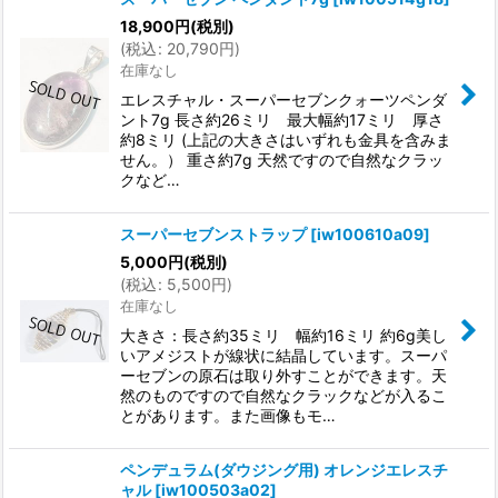
18,900
円
(税別)
(
税込
:
20,790
円
)
在庫なし
エレスチャル・スーパーセブンクォーツペンダ
ント7g 長さ約26ミリ 最大幅約17ミリ 厚さ
約8ミリ (上記の大きさはいずれも金具を含みま
せん。） 重さ約7g 天然ですので自然なクラッ
クなど…
スーパーセブンストラップ
[
iw100610a09
]
5,000
円
(税別)
(
税込
:
5,500
円
)
在庫なし
大きさ：長さ約35ミリ 幅約16ミリ 約6g美し
いアメジストが線状に結晶しています。スーパ
ーセブンの原石は取り外すことができます。天
然のものですので自然なクラックなどが入るこ
とがあります。また画像もモ…
ペンデュラム(ダウジング用) オレンジエレスチ
ャル
[
iw100503a02
]