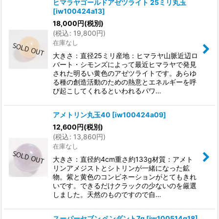
ヒマラヤゴールドアゼツライト 25ミリ丸玉
[
iw100424a13
]
18,000
円
(税別)
(
税込
:
19,800
円
)
在庫なし
大きさ：直径25ミリ産地：ヒマラヤ山脈近辺ロ
バート・シモンズによって最近ヒマラヤで発見
された明るい黄色のアゼツライトです。あらゆ
る種の創造活動のための熱意とエネルギーを呼
び起こしてくれるといわれるパワ…
アメトリン丸玉40
[
iw100424a09
]
12,600
円
(税別)
(
税込
:
13,860
円
)
在庫なし
大きさ：直径約4cm重さ約133g材質：アメト
リンアメジストとシトリンが一緒になった鉱
物。紫と黄色のコンビネーションがとてもきれ
いです。できるだけクラックの少ないのを厳選
しました。天然のものですので自…
スーパーセブン ペンダント7g
[
iw100514g18
]