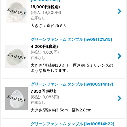
18,000
円
(税別)
(
税込
:
19,800
円
)
在庫なし
大きさ：直径25ミリ
グリーンファントム タンブル
[
iw091121a15
]
4,200
円
(税別)
(
税込
:
4,620
円
)
在庫なし
大きさ/直径約30ミリ 厚さ約15ミリレンズの
ような形をしてます。
グリーンファントム タンブル
[
iw100514h17
]
7,350
円
(税別)
(
税込
:
8,085
円
)
在庫なし
大きさ/高さ約3.5cm 幅約2.8cm
グリーンファントム タンブル
[
iw100514h22
]