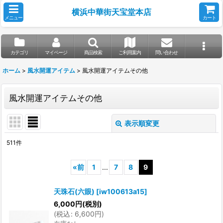
横浜中華街天宝堂本店
メニュー
カート
カテゴリ
マイページ
商品検索
ご利用案内
問い合わせ
ホーム
>
風水開運アイテム
>
風水開運アイテムその他
風水開運アイテムその他
表示順変更
閉じる
511
件
表示数
:
«
前
1
...
7
8
9
並び順
:
天珠石(六眼)
[
iw100613a15
]
6,000
円
(税別)
絞り込む
(
税込
:
6,600
円
)