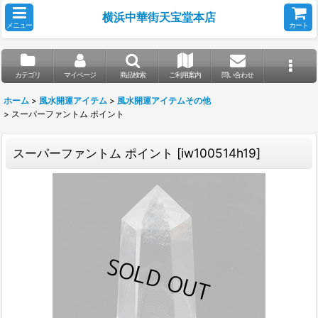
横浜中華街天宝堂本店
メニュー
カート
カテゴリ
マイページ
商品検索
ご利用案内
問い合わせ
ホーム
>
風水開運アイテム
>
風水開運アイテムその他
>
スーパーファントム ポイント
スーパーファントム ポイント
[
iw100514h19
]