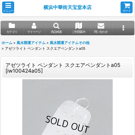
横浜中華街天宝堂本店
メニュー
カート
カテゴリ
マイページ
商品検索
ご利用案内
問い合わせ
ホーム
>
風水開運アイテム
>
風水開運アイテムその他
>
アゼツライト ペンダント スクエアペンダントa05
アゼツライト ペンダント スクエアペンダントa05
[
iw100424a05
]