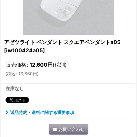
アゼツライト ペンダント スクエアペンダントa05
[
iw100424a05
]
販売価格
:
12,600
円
(税別)
(
税込
:
13,860
円
)
在庫なし
返品特約・送料に関する重要事項
お問い合わせ