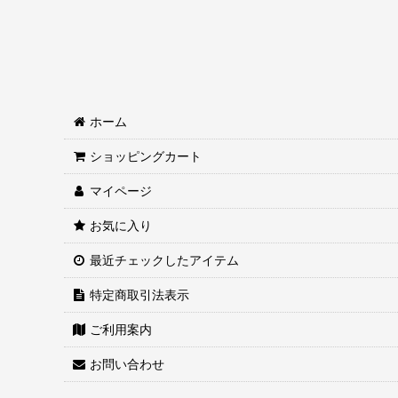
中国アイテム (全商品)
中国雑貨
食材・食器・茶器類
中国飾り/風水飾り
ホーム
健康 中国医学用品
ショッピングカート
マイページ
中国民族工芸
お気に入り
その他
最近チェックしたアイテム
カレンダー・中華お祝いカード・中華お年玉袋
特定商取引法表示
ご利用案内
お問い合わせ