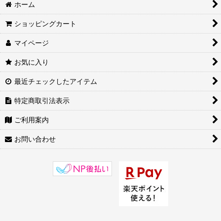
八大守護神 千手観音菩薩（子年）
ホーム
八大守護神 虚空蔵菩薩（丑・寅年）
ショッピングカート
マイページ
八大守護神 文殊菩薩（卯年）
お気に入り
八大守護神 普賢菩薩（辰・巳年）
最近チェックしたアイテム
八大守護神 勢至菩薩（午年）
特定商取引法表示
八大守護神 大日如来（未・申年）
ご利用案内
八大守護神 不動明王（酉年）
お問い合わせ
八大守護神 阿弥陀如来（戌・亥年）
入荷予定商品
アンコネクト
横浜中華街天宝堂本店商品