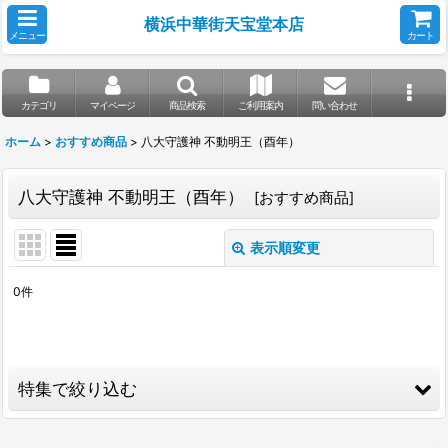
横浜中華街天宝堂本店
メニュー
カート
カテゴリ
マイページ
商品検索
ご利用案内
問い合わせ
ホーム
>
おすすめ商品
>
八大守護神 不動明王（酉年）
八大守護神 不動明王（酉年）
[
おすすめ商品
]
表示順変更
閉じる
0
件
表示数
:
並び順
:
特集で絞り込む
絞り込む