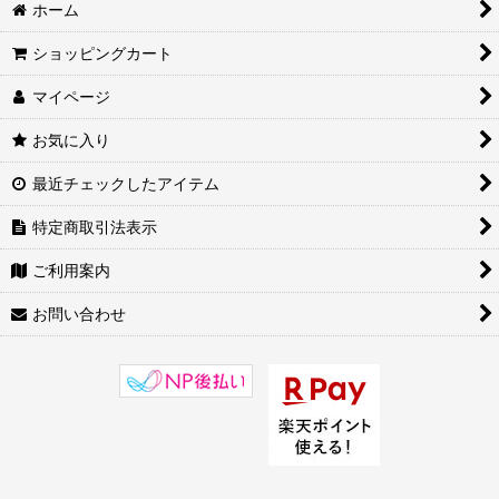
八大守護神 千手観音菩薩（子年）
ホーム
八大守護神 虚空蔵菩薩（丑・寅年）
ショッピングカート
マイページ
八大守護神 文殊菩薩（卯年）
お気に入り
八大守護神 普賢菩薩（辰・巳年）
最近チェックしたアイテム
八大守護神 勢至菩薩（午年）
特定商取引法表示
八大守護神 大日如来（未・申年）
ご利用案内
八大守護神 不動明王（酉年）
お問い合わせ
八大守護神 阿弥陀如来（戌・亥年）
入荷予定商品
アンコネクト
横浜中華街天宝堂本店商品