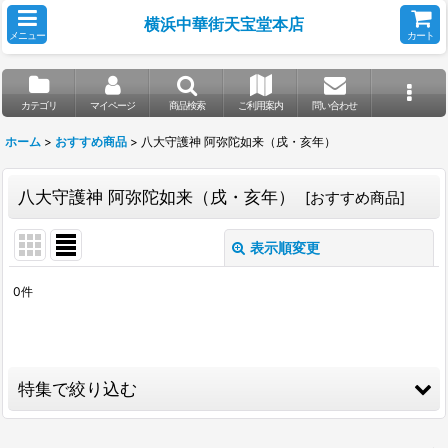
横浜中華街天宝堂本店
メニュー
カート
カテゴリ
マイページ
商品検索
ご利用案内
問い合わせ
ホーム
>
おすすめ商品
>
八大守護神 阿弥陀如来（戌・亥年）
八大守護神 阿弥陀如来（戌・亥年）
[
おすすめ商品
]
表示順変更
閉じる
0
件
表示数
:
並び順
:
特集で絞り込む
絞り込む