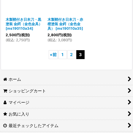
木製鞘付き日本刀・黒
木製鞘付き日本刀・赤
塗装 金鍔（金色金具）
橙塗装 金鍔（金色金
[
ms190110a34
]
具）
[
ms190110a35
]
2,500
円
(税別)
2,800
円
(税別)
(
税込
:
2,750
円
)
(
税込
:
3,080
円
)
«
前
1
2
3
ホーム
ショッピングカート
マイページ
お気に入り
最近チェックしたアイテム