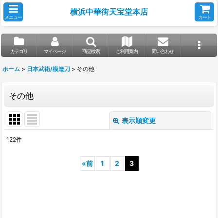
横浜中華街天宝堂本店
メニュー
カート
カテゴリ
マイページ
商品検索
ご利用案内
問い合わせ
ホーム
>
日本武術/模造刀
>
その他
その他
表示順変更
閉じる
122
件
表示数
:
«
前
1
2
3
並び順
:
絞り込む