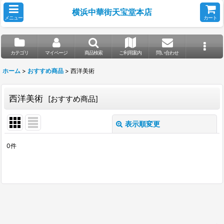
横浜中華街天宝堂本店
メニュー
カート
カテゴリ
マイページ
商品検索
ご利用案内
問い合わせ
ホーム
>
おすすめ商品
>
西洋美術
西洋美術
[
おすすめ商品
]
表示順変更
閉じる
0
件
表示数
:
並び順
:
絞り込む