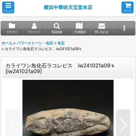
横浜中華街天宝堂本店
メニュー
カート
カテゴリ
マイページ
商品検索
ご利用案内
問い合わせ
ホーム
>
パワーストーン・化石
>
化石
>
カライワシ魚化石ラコレピス iw241021a09ｋ
カライワシ魚化石ラコレピス iw241021a09ｋ
[
iw241021a09
]