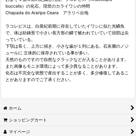
buccalis）の化石。現世のカライワシの仲間
Chapada do Araripe Ceara アラリペ台地
ラコレピスは、白亜紀前期に存在していたイワシに似た光鱗魚
で、体は紡錘形で小さい長方形の鱗で被われていていて頭部は尖
っていている。
下顎は長く、上方に傾き、小さな歯が１列にある。石灰層のノジ
ュールに 立体的に保存されている事が多い。
天然のものですので自然なクラックなどが入ることがあります。
また画像もモニタ環境によって多少異なることがあります。
化石は不完全な状態で産出することが多く、多少修復してあるこ
とがありますのでご了承ください。
ホーム
ショッピングカート
マイページ