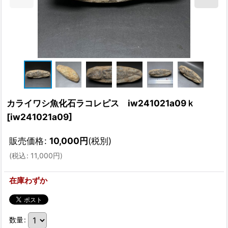
カライワシ魚化石ラコレピス iw241021a09ｋ
[
iw241021a09
]
販売価格
:
10,000
円
(税別)
(
税込
:
11,000
円
)
在庫わずか
数量
: