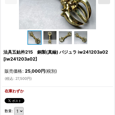
法具五鈷杵215 銅製(真鍮) バジュラ iw241203a02
[
iw241203a02
]
販売価格
:
25,000
円
(税別)
(
税込
:
27,500
円
)
在庫わずか
数量
: