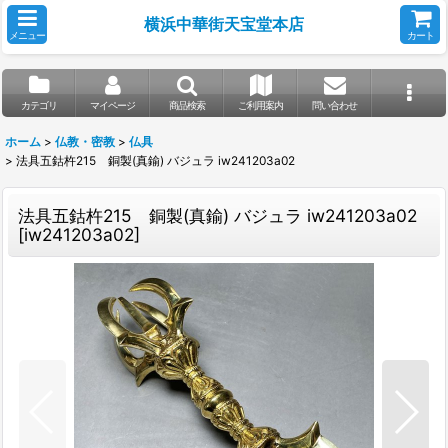
横浜中華街天宝堂本店
メニュー
カート
カテゴリ
マイページ
商品検索
ご利用案内
問い合わせ
ホーム
>
仏教・密教
>
仏具
>
法具五鈷杵215 銅製(真鍮) バジュラ iw241203a02
法具五鈷杵215 銅製(真鍮) バジュラ iw241203a02
[
iw241203a02
]