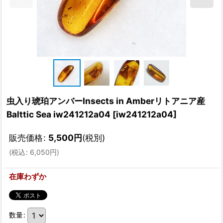
虫入り琥珀アンバーInsects in Amberリトアニア産
Balttic Sea iw241212a04
[
iw241212a04
]
販売価格
:
5,500
円
(税別)
(
税込
:
6,050
円
)
在庫わずか
数量
: