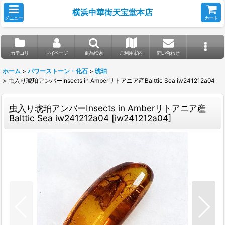
横浜中華街天宝堂本店
メニュー
カート
カテゴリ
マイページ
商品検索
ご利用案内
問い合わせ
ホーム
>
パワーストーン・化石
>
琥珀
>
虫入り琥珀アンバーInsects in Amberリトアニア産Balttic Sea iw241212a04
虫入り琥珀アンバーInsects in Amberリトアニア産
Balttic Sea iw241212a04
[
iw241212a04
]