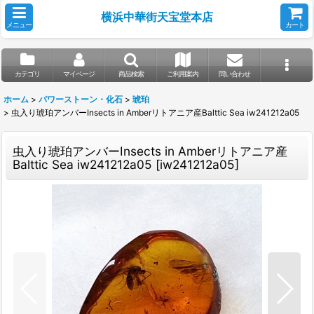
横浜中華街天宝堂本店
メニュー
カート
カテゴリ
マイページ
商品検索
ご利用案内
問い合わせ
ホーム
>
パワーストーン・化石
>
琥珀
>
虫入り琥珀アンバーInsects in Amberリトアニア産Balttic Sea iw241212a05
虫入り琥珀アンバーInsects in Amberリトアニア産
Balttic Sea iw241212a05
[
iw241212a05
]