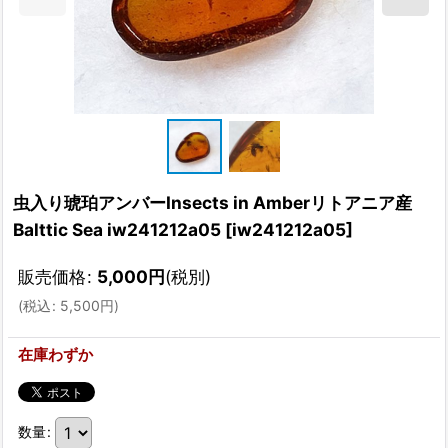
虫入り琥珀アンバーInsects in Amberリトアニア産
Balttic Sea iw241212a05
[
iw241212a05
]
販売価格
:
5,000
円
(税別)
(
税込
:
5,500
円
)
在庫わずか
数量
: