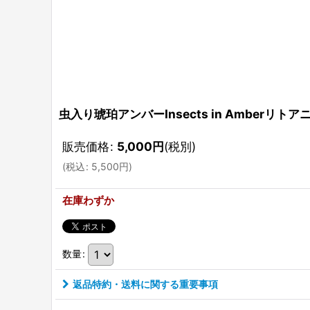
虫入り琥珀アンバーInsects in Amberリトアニア産B
販売価格
:
5,000
円
(税別)
(
税込
:
5,500
円
)
在庫わずか
数量
:
返品特約・送料に関する重要事項