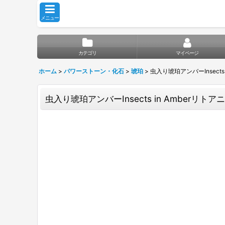
メニュー
カテゴリ
マイページ
ホーム
>
パワーストーン・化石
>
琥珀
>
虫入り琥珀アンバーInsects in
虫入り琥珀アンバーInsects in Amberリトアニア産B