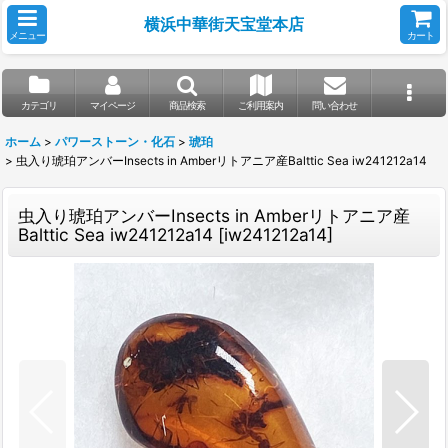
横浜中華街天宝堂本店
メニュー
カート
カテゴリ
マイページ
商品検索
ご利用案内
問い合わせ
ホーム
>
パワーストーン・化石
>
琥珀
>
虫入り琥珀アンバーInsects in Amberリトアニア産Balttic Sea iw241212a14
虫入り琥珀アンバーInsects in Amberリトアニア産
Balttic Sea iw241212a14
[
iw241212a14
]