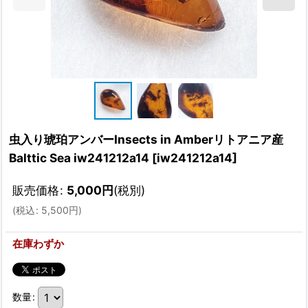
虫入り琥珀アンバーInsects in Amberリトアニア産
Balttic Sea iw241212a14
[
iw241212a14
]
販売価格
:
5,000
円
(税別)
(
税込
:
5,500
円
)
在庫わずか
数量
: