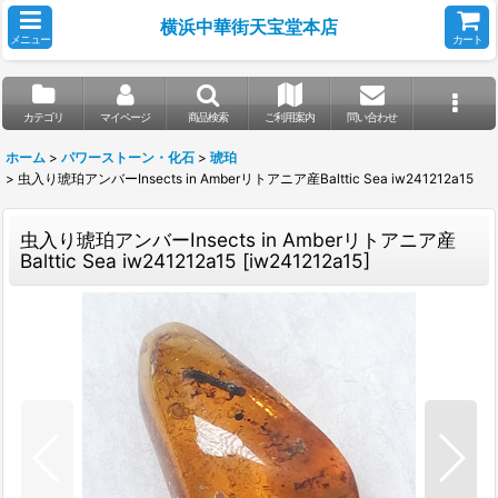
横浜中華街天宝堂本店
メニュー
カート
カテゴリ
マイページ
商品検索
ご利用案内
問い合わせ
ホーム
>
パワーストーン・化石
>
琥珀
>
虫入り琥珀アンバーInsects in Amberリトアニア産Balttic Sea iw241212a15
虫入り琥珀アンバーInsects in Amberリトアニア産
Balttic Sea iw241212a15
[
iw241212a15
]