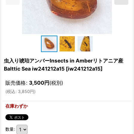
虫入り琥珀アンバーInsects in Amberリトアニア産
Balttic Sea iw241212a15
[
iw241212a15
]
販売価格
:
3,500
円
(税別)
(
税込
:
3,850
円
)
在庫わずか
数量
: