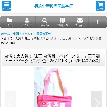
横浜中華街天宝堂本店
メニュー
カート
カテゴリ
マイページ
商品検索
ご利用案内
問い合わせ
ホーム
>
中国アイテム
>
中国民族工芸
>
台湾で大人気！ 味王 台湾版「ベビースター」王子麺 トートバッグ ピンク色
225ZT193
台湾で大人気！ 味王 台湾版「ベビースター」王子麺
トートバッグ ピンク色 225ZT193
[
ms250402a30
]