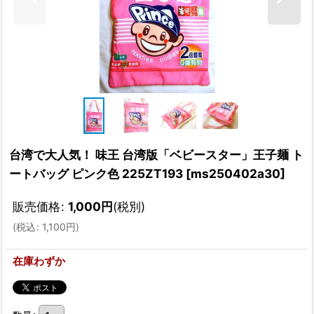
台湾で大人気！ 味王 台湾版「ベビースター」王子麺 ト
ートバッグ ピンク色 225ZT193
[
ms250402a30
]
販売価格
:
1,000
円
(税別)
(
税込
:
1,100
円
)
在庫わずか