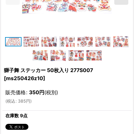
獅子舞 ステッカー 50枚入り 277S007
[
ms250426z10
]
販売価格
:
350
円
(税別)
(
税込
:
385
円
)
在庫数 9点