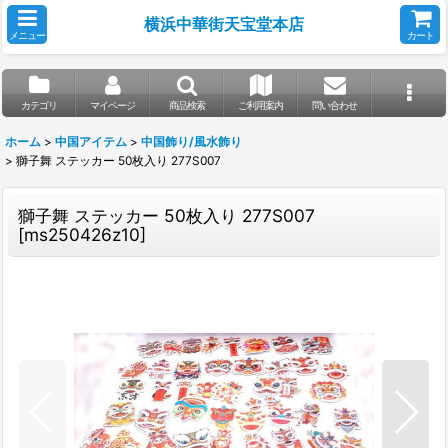
横浜中華街天宝堂本店
メニュー
カート
カテゴリ
マイページ
商品検索
ご利用案内
問い合わせ
ホーム
>
中国アイテム
>
中国飾り/風水飾り
>
獅子舞 ステッカー 50枚入り 277S007
獅子舞 ステッカー 50枚入り 277S007
[
ms250426z10
]