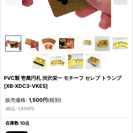
PVC製 壱萬円札 渋沢栄一 モチーフ セレブ トランプ
[
XB-XDC3-VKES
]
販売価格
:
1,500
円
(税別)
(
税込
:
1,650
円
)
在庫数 10点