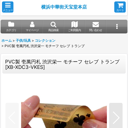
横浜中華街天宝堂本店
メニュー
カート
カテゴリ
マイページ
商品検索
ご利用案内
問い合わせ
ホーム
>
子供/玩具
>
コレクション
>
PVC製 壱萬円札 渋沢栄一 モチーフ セレブ トランプ
PVC製 壱萬円札 渋沢栄一 モチーフ セレブ トランプ
[
XB-XDC3-VKES
]