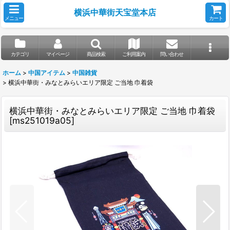
横浜中華街天宝堂本店
メニュー
カート
カテゴリ
マイページ
商品検索
ご利用案内
問い合わせ
ホーム
>
中国アイテム
>
中国雑貨
>
横浜中華街・みなとみらいエリア限定 ご当地 巾着袋
横浜中華街・みなとみらいエリア限定 ご当地 巾着袋
[
ms251019a05
]