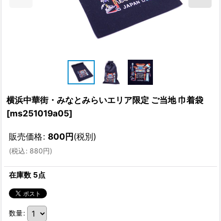
横浜中華街・みなとみらいエリア限定 ご当地 巾着袋
[
ms251019a05
]
販売価格
:
800
円
(税別)
(
税込
:
880
円
)
在庫数 5点
数量
: