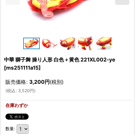
中華 獅子舞 操り人形 白色＋黄色 221XL002-ye
[
ms251111a15
]
販売価格
:
3,200
円
(税別)
(
税込
:
3,520
円
)
在庫わずか
数量
: