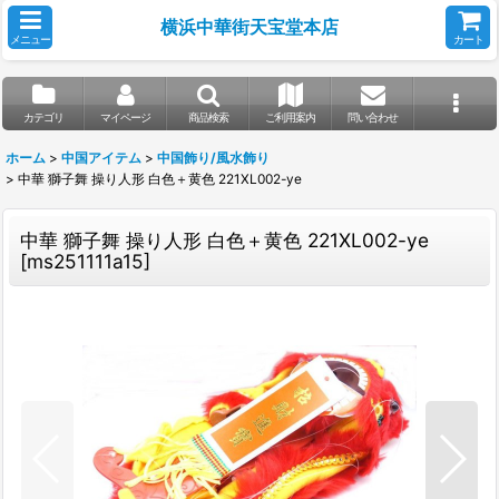
横浜中華街天宝堂本店
メニュー
カート
カテゴリ
マイページ
商品検索
ご利用案内
問い合わせ
ホーム
>
中国アイテム
>
中国飾り/風水飾り
>
中華 獅子舞 操り人形 白色＋黄色 221XL002-ye
中華 獅子舞 操り人形 白色＋黄色 221XL002-ye
[
ms251111a15
]