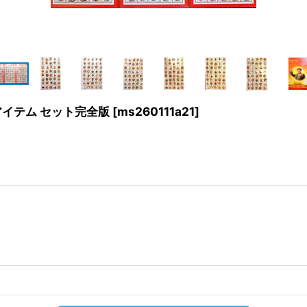
アイテム セット完全版
[
ms260111a21
]