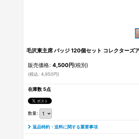
毛沢東主席 バッジ 120個セット コレクターズ
販売価格
:
4,500
円
(税別)
(
税込
:
4,950
円
)
在庫数 5点
数量
:
返品特約・送料に関する重要事項