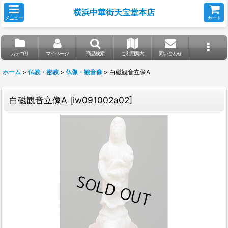
横浜中華街天宝堂本店
メニュー
カート
カテゴリ
マイページ
商品検索
ご利用案内
問い合わせ
ホーム
>
仏教・密教
>
仏像・観音像
>
白磁観音立像A
白磁観音立像A
[
iw091002a02
]