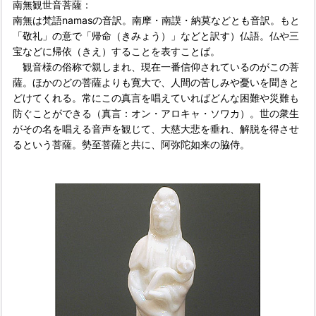
南無観世音菩薩：
南無は梵語namasの音訳。南摩・南謨・納莫などとも音訳。もと
「敬礼」の意で「帰命（きみょう）」などと訳す）仏語。仏や三
宝などに帰依（きえ）することを表すことば。
観音様の俗称で親しまれ、現在一番信仰されているのがこの菩
薩。ほかのどの菩薩よりも寛大で、人間の苦しみや憂いを聞きと
どけてくれる。常にこの真言を唱えていればどんな困難や災難も
防ぐことができる（真言：オン・アロキャ・ソワカ）。世の衆生
がその名を唱える音声を観じて、大慈大悲を垂れ、解脱を得させ
るという菩薩。勢至菩薩と共に、阿弥陀如来の脇侍。