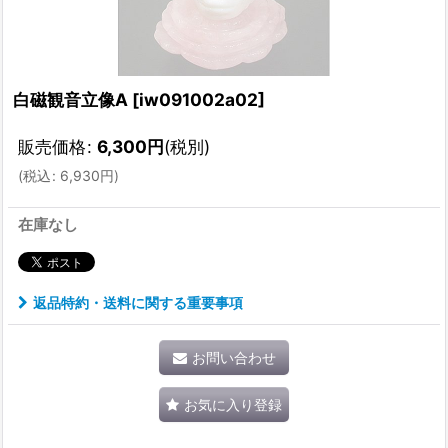
白磁観音立像A
[
iw091002a02
]
販売価格
:
6,300
円
(税別)
(
税込
:
6,930
円
)
在庫なし
返品特約・送料に関する重要事項
お問い合わせ
お気に入り登録