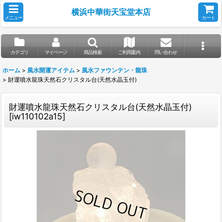
横浜中華街天宝堂本店
メニュー
カート
カテゴリ
マイページ
商品検索
ご利用案内
問い合わせ
ホーム
>
風水開運アイテム
>
風水ファウンテン・龍珠
>
財運噴水龍珠天然石クリスタル台(天然水晶玉付)
財運噴水龍珠天然石クリスタル台(天然水晶玉付)
[
iw110102a15
]