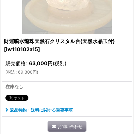
財運噴水龍珠天然石クリスタル台(天然水晶玉付)
[
iw110102a15
]
販売価格
:
63,000
円
(税別)
(
税込
:
69,300
円
)
在庫なし
返品特約・送料に関する重要事項
お問い合わせ