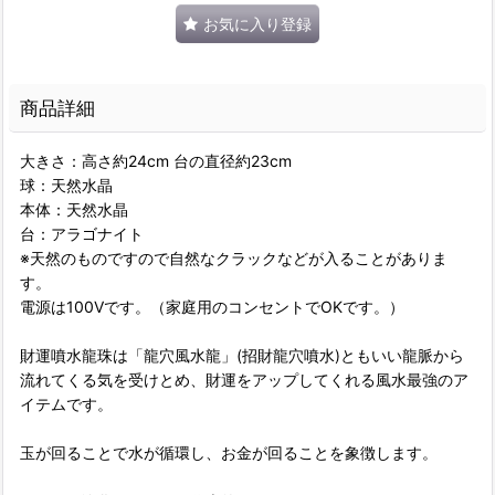
お気に入り登録
商品詳細
大きさ：高さ約24cm 台の直径約23cm
球：天然水晶
本体：天然水晶
台：アラゴナイト
※天然のものですので自然なクラックなどが入ることがありま
す。
電源は100Vです。（家庭用のコンセントでOKです。）
財運噴水龍珠は「龍穴風水龍」(招財龍穴噴水)ともいい龍脈から
流れてくる気を受けとめ、財運をアップしてくれる風水最強のア
イテムです。
玉が回ることで水が循環し、お金が回ることを象徴します。