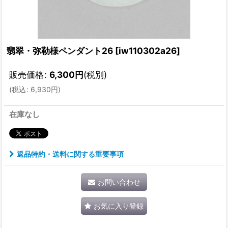
翡翠・弥勒様ペンダント26
[
iw110302a26
]
販売価格
:
6,300
円
(税別)
(
税込
:
6,930
円
)
在庫なし
返品特約・送料に関する重要事項
お問い合わせ
お気に入り登録