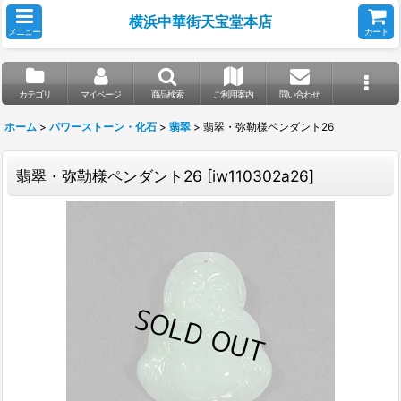
横浜中華街天宝堂本店
メニュー
カート
カテゴリ
マイページ
商品検索
ご利用案内
問い合わせ
ホーム
>
パワーストーン・化石
>
翡翠
>
翡翠・弥勒様ペンダント26
翡翠・弥勒様ペンダント26
[
iw110302a26
]