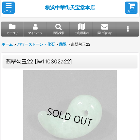
横浜中華街天宝堂本店
メニュー
カート
カテゴリ
マイページ
商品検索
ご利用案内
問い合わせ
ホーム
>
パワーストーン・化石
>
翡翠
>
翡翠勾玉22
翡翠勾玉22
[
iw110302a22
]