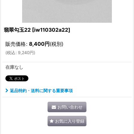
翡翠勾玉22
[
iw110302a22
]
販売価格
:
8,400
円
(税別)
(
税込
:
9,240
円
)
在庫なし
返品特約・送料に関する重要事項
お問い合わせ
お気に入り登録