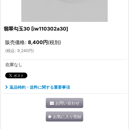
翡翠勾玉30
[
iw110302a30
]
販売価格
:
8,400
円
(税別)
(
税込
:
9,240
円
)
在庫なし
返品特約・送料に関する重要事項
お問い合わせ
お気に入り登録