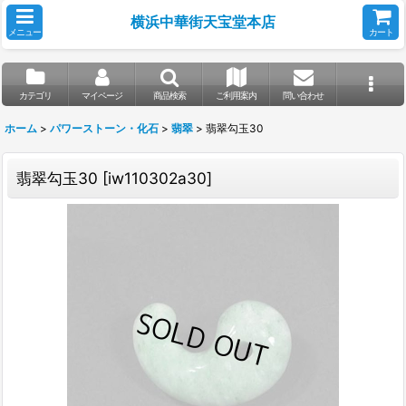
横浜中華街天宝堂本店
メニュー
カート
カテゴリ
マイページ
商品検索
ご利用案内
問い合わせ
ホーム
>
パワーストーン・化石
>
翡翠
>
翡翠勾玉30
翡翠勾玉30
[
iw110302a30
]