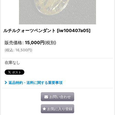
ルチルクォーツペンダント
[
iw100407a05
]
販売価格
:
15,000
円
(税別)
(
税込
:
16,500
円
)
在庫なし
返品特約・送料に関する重要事項
お問い合わせ
お気に入り登録