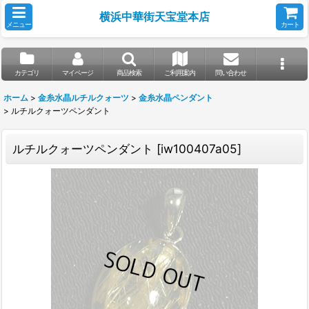
横浜中華街天宝堂本店
メニュー
カート
カテゴリ
マイページ
商品検索
ご利用案内
問い合わせ
ホーム
>
金糸水晶ルチルクォーツ
>
金糸水晶ペンダント
>
ルチルクォーツペンダント
ルチルクォーツペンダント
[
iw100407a05
]