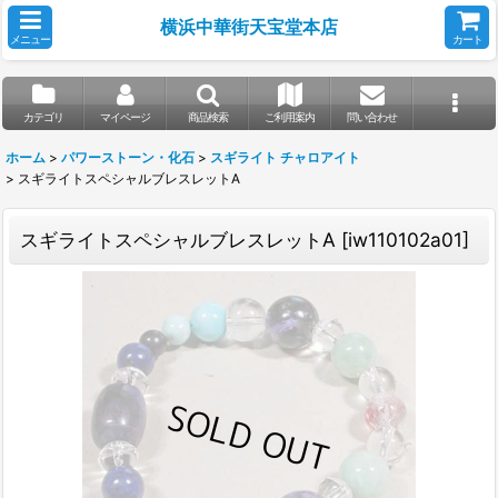
横浜中華街天宝堂本店
メニュー
カート
カテゴリ
マイページ
商品検索
ご利用案内
問い合わせ
ホーム
>
パワーストーン・化石
>
スギライト チャロアイト
>
スギライトスペシャルブレスレットA
スギライトスペシャルブレスレットA
[
iw110102a01
]