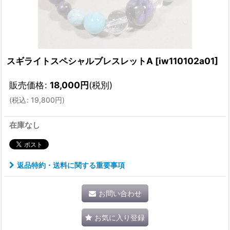
スギライトスペシャルブレスレットA
[
iw110102a01
]
販売価格
:
18,000
円
(税別)
(
税込
:
19,800
円
)
在庫なし
返品特約・送料に関する重要事項
お問い合わせ
お気に入り登録