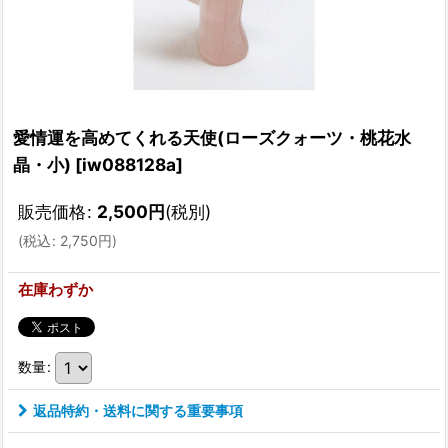
愛情運を高めてくれる天使(ローズクォーツ・桃花水
晶・小)
[
iw088128a
]
販売価格
:
2,500
円
(税別)
(
税込
:
2,750
円
)
在庫わずか
数量
:
返品特約・送料に関する重要事項