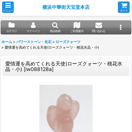
横浜中華街天宝堂本店
メニュー
カート
カテゴリ
マイページ
商品検索
ご利用案内
問い合わせ
ホーム
>
パワーストーン・化石
>
ローズクォーツ
>
愛情運を高めてくれる天使(ローズクォーツ・桃花水晶・小)
愛情運を高めてくれる天使(ローズクォーツ・桃花水
晶・小)
[
iw088128a
]