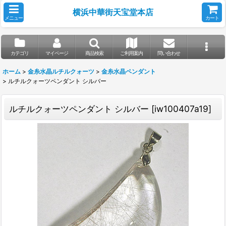
横浜中華街天宝堂本店
メニュー
カート
カテゴリ
マイページ
商品検索
ご利用案内
問い合わせ
ホーム
>
金糸水晶ルチルクォーツ
>
金糸水晶ペンダント
>
ルチルクォーツペンダント シルバー
ルチルクォーツペンダント シルバー
[
iw100407a19
]