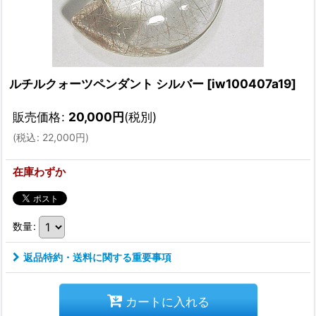
ルチルクォーツペンダント シルバー
[
iw100407a19
]
販売価格
:
20,000
円
(税別)
(
税込
:
22,000
円
)
在庫わずか
数量
:
返品特約・送料に関する重要事項
カートに入れる