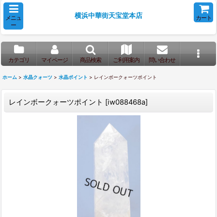
横浜中華街天宝堂本店
メニュ
カート
ー
カテゴリ
マイページ
商品検索
ご利用案内
問い合わせ
ホーム
>
水晶クォーツ
>
水晶ポイント
>
レインボークォーツポイント
レインボークォーツポイント
[
iw088468a
]