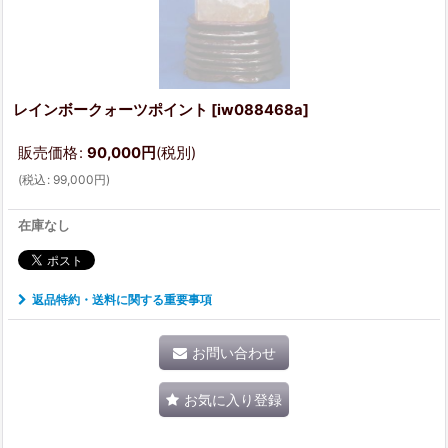
レインボークォーツポイント
[
iw088468a
]
販売価格
:
90,000
円
(税別)
(
税込
:
99,000
円
)
在庫なし
返品特約・送料に関する重要事項
お問い合わせ
お気に入り登録