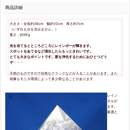
商品詳細
大きさ：全長約36cm 幅約10cm 厚さ約7cm
（いずれも台を含みません。）
重さ：約5Kg
光を当てるとところどころにレインボーが輝きます。
スポットをあてるなど演出したらもっときれいです。
とても大きなポイントです。家を浄化するためにおひとつどう
ぞ・・・
天然のものですので自然なクラックなどが入ることがあります。また
画像もモニタ環境によって多少異なることがあります。
レインボークリスタルは、水晶の一種で、内部に光をあてるとレイン
ボー（虹色）が見れるのが特徴の宝石です。レインボークリスタルが
放つ虹色の光は、愛や感謝、希望を意味しているといわれています。
そのため憎しみや挫折感というようなマイナス感情を癒すのに最適と
いえます。