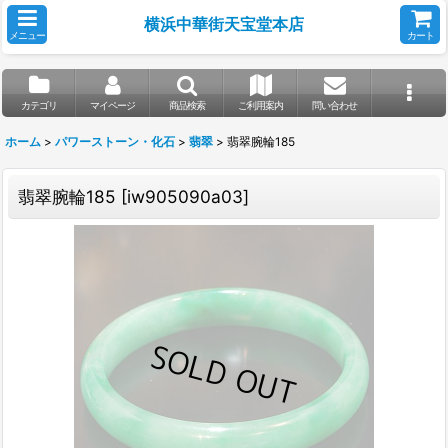
横浜中華街天宝堂本店
メニュー
カート
カテゴリ
マイページ
商品検索
ご利用案内
問い合わせ
ホーム
>
パワーストーン・化石
>
翡翠
>
翡翠腕輪185
翡翠腕輪185
[
iw905090a03
]