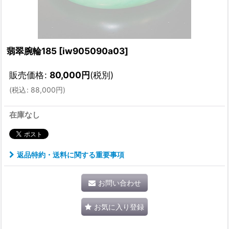
翡翠腕輪185
[
iw905090a03
]
販売価格
:
80,000
円
(税別)
(
税込
:
88,000
円
)
在庫なし
返品特約・送料に関する重要事項
お問い合わせ
お気に入り登録