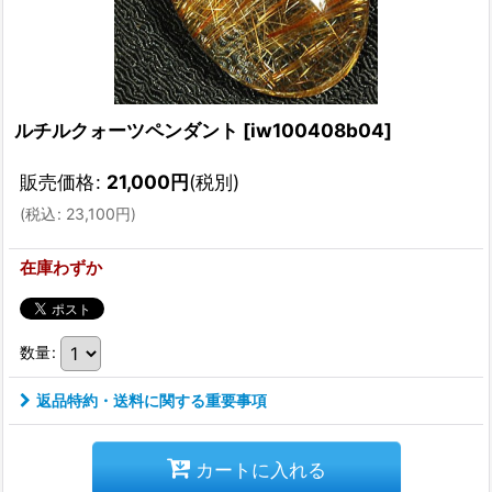
ルチルクォーツペンダント
[
iw100408b04
]
販売価格
:
21,000
円
(税別)
(
税込
:
23,100
円
)
在庫わずか
数量
:
返品特約・送料に関する重要事項
カートに入れる