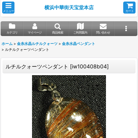
横浜中華街天宝堂本店
メニュー
カート
カテゴリ
マイページ
商品検索
ご利用案内
問い合わせ
ホーム
>
金糸水晶ルチルクォーツ
>
金糸水晶ペンダント
>
ルチルクォーツペンダント
ルチルクォーツペンダント
[
iw100408b04
]