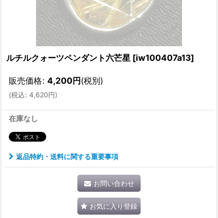
ルチルクォーツペンダント六芒星
[
iw100407a13
]
販売価格
:
4,200
円
(税別)
(
税込
:
4,620
円
)
在庫なし
返品特約・送料に関する重要事項
お問い合わせ
お気に入り登録