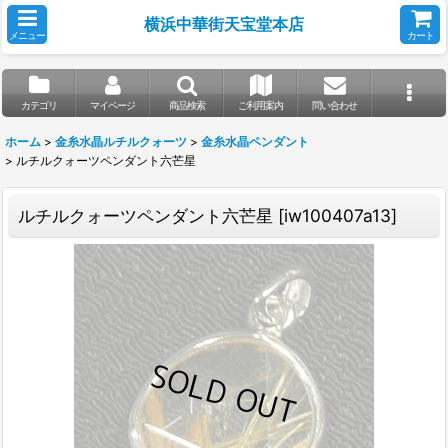
横浜中華街天宝堂本店
メニュー
カート
カテゴリ
マイページ
商品検索
ご利用案内
問い合わせ
ホーム
>
金糸水晶ルチルクォーツ
>
金糸水晶ペンダント
>
ルチルクォーツペンダント六芒星
ルチルクォーツペンダント六芒星
[
iw100407a13
]