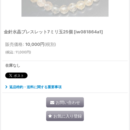
金針水晶ブレスレット7ミリ玉25個
[
iw081864a1
]
販売価格
:
10,000
円
(税別)
(
税込
:
11,000
円
)
在庫なし
返品特約・送料に関する重要事項
お問い合わせ
お気に入り登録