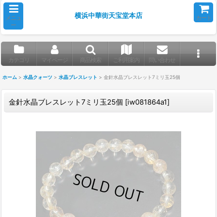
横浜中華街天宝堂本店
メニュ
カート
ー
カテゴリ
マイページ
商品検索
ご利用案内
問い合わせ
ホーム
>
水晶クォーツ
>
水晶ブレスレット
>
金針水晶ブレスレット7ミリ玉25個
金針水晶ブレスレット7ミリ玉25個
[
iw081864a1
]