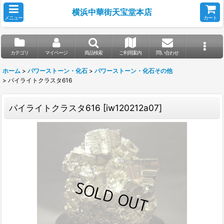
横浜中華街天宝堂本店
メニュー
カート
カテゴリ
マイページ
商品検索
ご利用案内
問い合わせ
ホーム
>
パワーストーン・化石
>
パワーストーン・化石その他
>
パイライトクラスタ616
パイライトクラスタ616
[
iw120212a07
]