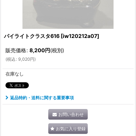
パイライトクラスタ616
[
iw120212a07
]
販売価格
:
8,200
円
(税別)
(
税込
:
9,020
円
)
在庫なし
返品特約・送料に関する重要事項
お問い合わせ
お気に入り登録