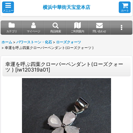
横浜中華街天宝堂本店
メニュー
カート
カテゴリ
マイページ
商品検索
ご利用案内
問い合わせ
ホーム
>
パワーストーン・化石
>
ローズクォーツ
>
幸運を呼ぶ四葉クローバーペンダント(ローズクォーツ )
幸運を呼ぶ四葉クローバーペンダント(ローズクォー
ツ )
[
iw120319a01
]