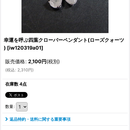
幸運を呼ぶ四葉クローバーペンダント(ローズクォーツ
)
[
iw120319a01
]
販売価格
:
2,100
円
(税別)
(
税込
:
2,310
円
)
在庫数 4点
数量
:
返品特約・送料に関する重要事項