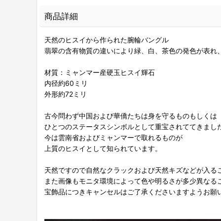
商品詳細
天然のヒスイから作られた腕輪バングル
翡翠の含有物質の違いにより緑、白、茶色の発色が表れ
材質：ミャンマー産硬玉ヒスイ輝石
内径約60ミリ
外形約72ミリ
古今問わず中国および華僑たちは身を守るものもしくは
ひとつのステータスシンボルとして重宝されててきまし
今は雲南省およびミャンマーで取れるものが
上質のヒスイとして知られています。
天然ですので自然なクラックおよび天然キズなどが入る
また画像もモニタ環境によって色や明るさが多少異なる
宝飾品につきキャンセルはご了承くださいますようお願