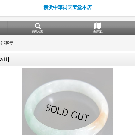
横浜中華街天宝堂本店
商品検索
ご利用案内
ル)福禄寿
a11
]