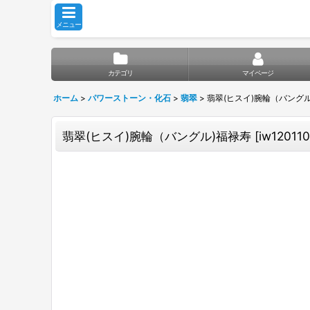
メニュー
カテゴリ
マイページ
ホーム
>
パワーストーン・化石
>
翡翠
>
翡翠(ヒスイ)腕輪（バング
翡翠(ヒスイ)腕輪（バングル)福禄寿
[
iw120110