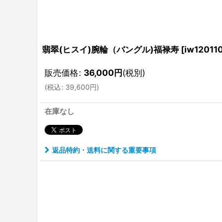
翡翠(ヒスイ)腕輪（バングル)福禄寿
[
iw120110
販売価格
:
36,000
円
(税別)
(
税込
:
39,600
円
)
在庫なし
返品特約・送料に関する重要事項