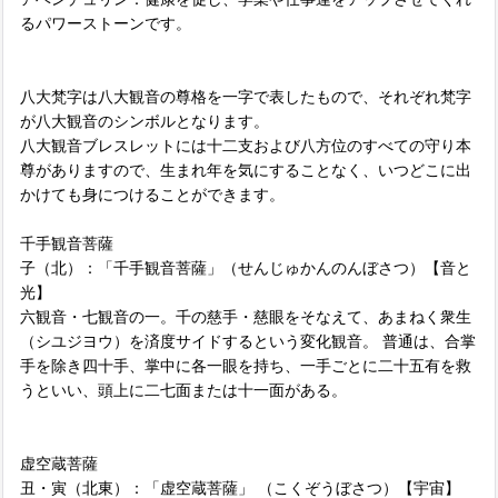
るパワーストーンです。
八大梵字は八大観音の尊格を一字で表したもので、それぞれ梵字
が八大観音のシンボルとなります。
八大観音ブレスレットには十二支および八方位のすべての守り本
尊がありますので、生まれ年を気にすることなく、いつどこに出
かけても身につけることができます。
千手観音菩薩
子（北）：「千手観音菩薩」（せんじゅかんのんぼさつ）【音と
光】
六観音・七観音の一。千の慈手・慈眼をそなえて、あまねく衆生
（シユジヨウ）を済度サイドするという変化観音。 普通は、合掌
手を除き四十手、掌中に各一眼を持ち、一手ごとに二十五有を救
うといい、頭上に二七面または十一面がある。
虚空蔵菩薩
丑・寅（北東）：「虚空蔵菩薩」 （こくぞうぼさつ）【宇宙】