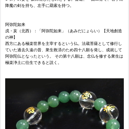
降魔の剣を持ち、左手に羂索を持つ。
阿弥陀如来
戌・亥（北西）：「阿弥陀如来」（あみだにょらい）【天地創造
の神】
西方にある極楽世界を主宰するという仏。法蔵菩薩として修行し
ていた過去久遠の昔、衆生救済のため四十八願を発し、成就して
阿弥陀仏となったという。 その第十八願は、念仏を修する衆生は
極楽浄土に往生できると説く。