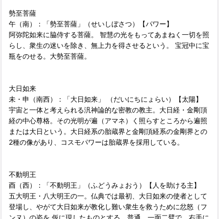
勢至菩薩
午（南）：「勢至菩薩」（せいしぼさつ）【パワー】
阿弥陀如来に脇侍する菩薩。 智慧の光をもってあまねく一切を照
らし、衆生の迷いを除き、無上力を得させるという。 宝冠中に宝
瓶をのせる。大勢至菩薩。
大日如来
未・申（南西）：「大日如来」 （だいにちにょらい）【太陽】
宇宙と一体と考えられる汎神論的な密教の教主。大日経・金剛頂
経の中心尊格。その光明が遍（アマネ）く照らすところから遍照
または大日という。大日経系の胎蔵界と金剛頂経系の金剛界との
2種の像があり、コスモパワーは胎蔵界を採用している。
不動明王
酉（西）：「不動明王」（ふどうみょおう）【人を助ける主】
五大明王・八大明王の一。仏典では最初、大日如来の使者として
登場し、やがて大日如来が教化し難い衆生を救うために忿怒（フ
ンヌ）の姿を 仮に現したものとする。普通、一面二臂で、右手に