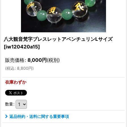
八大観音梵字ブレスレットアベンチュリンLサイズ
[
iw120420a15
]
販売価格
:
8,000
円
(税別)
(
税込
:
8,800
円
)
在庫わずか
数量
:
返品特約・送料に関する重要事項