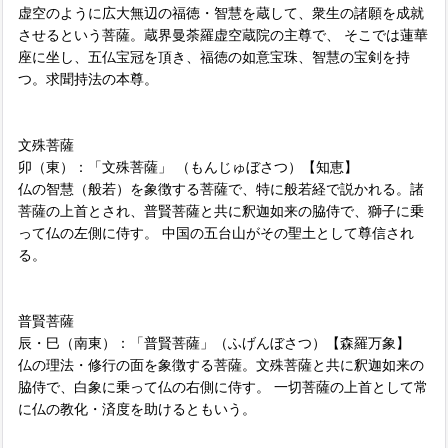
虚空のように広大無辺の福徳・智慧を蔵して、衆生の諸願を成就
させるという菩薩。蔵界曼荼羅虚空蔵院の主尊で、 そこでは蓮華
座に坐し、五仏宝冠を頂き、福徳の如意宝珠、智慧の宝剣を持
つ。求聞持法の本尊。
文殊菩薩
卯（東）：「文殊菩薩」 （もんじゅぼさつ）【知恵】
仏の智慧（般若）を象徴する菩薩で、特に般若経で説かれる。諸
菩薩の上首とされ、普賢菩薩と共に釈迦如来の脇侍で、獅子に乗
って仏の左側に侍す。 中国の五台山がその聖土として尊信され
る。
普賢菩薩
辰・巳（南東）：「普賢菩薩」（ふげんぼさつ）【森羅万象】
仏の理法・修行の面を象徴する菩薩。文殊菩薩と共に釈迦如来の
脇侍で、白象に乗って仏の右側に侍す。 一切菩薩の上首として常
に仏の教化・済度を助けるともいう。