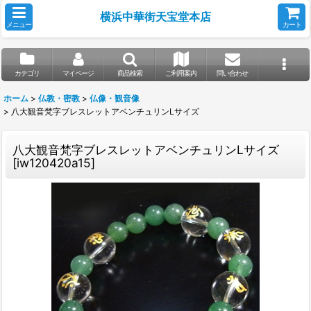
横浜中華街天宝堂本店
メニュー
カート
カテゴリ
マイページ
商品検索
ご利用案内
問い合わせ
ホーム
>
仏教・密教
>
仏像・観音像
>
八大観音梵字ブレスレットアベンチュリンLサイズ
八大観音梵字ブレスレットアベンチュリンLサイズ
[
iw120420a15
]