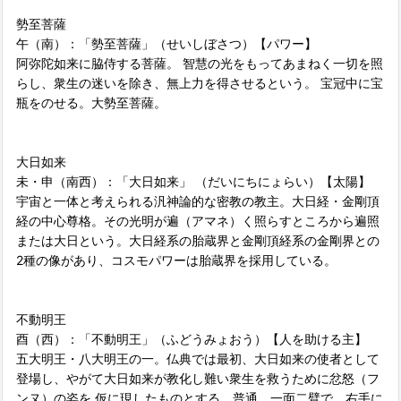
勢至菩薩
午（南）：「勢至菩薩」（せいしぼさつ）【パワー】
阿弥陀如来に脇侍する菩薩。 智慧の光をもってあまねく一切を照
らし、衆生の迷いを除き、無上力を得させるという。 宝冠中に宝
瓶をのせる。大勢至菩薩。
大日如来
未・申（南西）：「大日如来」 （だいにちにょらい）【太陽】
宇宙と一体と考えられる汎神論的な密教の教主。大日経・金剛頂
経の中心尊格。その光明が遍（アマネ）く照らすところから遍照
または大日という。大日経系の胎蔵界と金剛頂経系の金剛界との
2種の像があり、コスモパワーは胎蔵界を採用している。
不動明王
酉（西）：「不動明王」（ふどうみょおう）【人を助ける主】
五大明王・八大明王の一。仏典では最初、大日如来の使者として
登場し、やがて大日如来が教化し難い衆生を救うために忿怒（フ
ンヌ）の姿を 仮に現したものとする。普通、一面二臂で、右手に