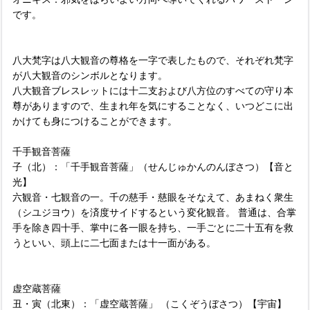
です。
八大梵字は八大観音の尊格を一字で表したもので、それぞれ梵字
が八大観音のシンボルとなります。
八大観音ブレスレットには十二支および八方位のすべての守り本
尊がありますので、生まれ年を気にすることなく、いつどこに出
かけても身につけることができます。
千手観音菩薩
子（北）：「千手観音菩薩」（せんじゅかんのんぼさつ）【音と
光】
六観音・七観音の一。千の慈手・慈眼をそなえて、あまねく衆生
（シユジヨウ）を済度サイドするという変化観音。 普通は、合掌
手を除き四十手、掌中に各一眼を持ち、一手ごとに二十五有を救
うといい、頭上に二七面または十一面がある。
虚空蔵菩薩
丑・寅（北東）：「虚空蔵菩薩」 （こくぞうぼさつ）【宇宙】