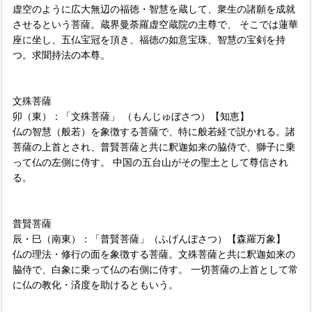
虚空のように広大無辺の福徳・智慧を蔵して、衆生の諸願を成就
させるという菩薩。蔵界曼荼羅虚空蔵院の主尊で、 そこでは蓮華
座に坐し、五仏宝冠を頂き、福徳の如意宝珠、智慧の宝剣を持
つ。求聞持法の本尊。
文殊菩薩
卯（東）：「文殊菩薩」 （もんじゅぼさつ）【知恵】
仏の智慧（般若）を象徴する菩薩で、特に般若経で説かれる。諸
菩薩の上首とされ、普賢菩薩と共に釈迦如来の脇侍で、獅子に乗
って仏の左側に侍す。 中国の五台山がその聖土として尊信され
る。
普賢菩薩
辰・巳（南東）：「普賢菩薩」（ふげんぼさつ）【森羅万象】
仏の理法・修行の面を象徴する菩薩。文殊菩薩と共に釈迦如来の
脇侍で、白象に乗って仏の右側に侍す。 一切菩薩の上首として常
に仏の教化・済度を助けるともいう。