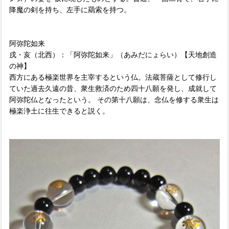
降魔の剣を持ち、左手に羂索を持つ。
阿弥陀如来
戌・亥（北西）：「阿弥陀如来」（あみだにょらい）【天地創造
の神】
西方にある極楽世界を主宰するという仏。法蔵菩薩として修行し
ていた過去久遠の昔、衆生救済のため四十八願を発し、成就して
阿弥陀仏となったという。 その第十八願は、念仏を修する衆生は
極楽浄土に往生できると説く。