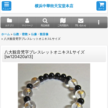
横浜中華街天宝堂本店
メニュー
カート
カテゴリ
マイページ
商品検索
ご利用案内
問い合わせ
ホーム
>
仏教・密教
>
仏像・観音像
>
八大観音梵字ブレスレットオニキスLサイズ
八大観音梵字ブレスレットオニキスLサイズ
[
iw120420a13
]