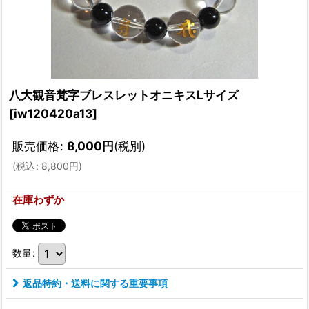
八大観音梵字ブレスレットオニキスLサイズ
[
iw120420a13
]
販売価格
:
8,000
円
(税別)
(
税込
:
8,800
円
)
在庫わずか
数量
:
返品特約・送料に関する重要事項