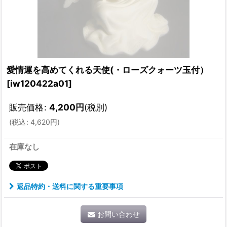
愛情運を高めてくれる天使(・ローズクォーツ玉付）
[
iw120422a01
]
販売価格
:
4,200
円
(税別)
(
税込
:
4,620
円
)
在庫なし
返品特約・送料に関する重要事項
お問い合わせ