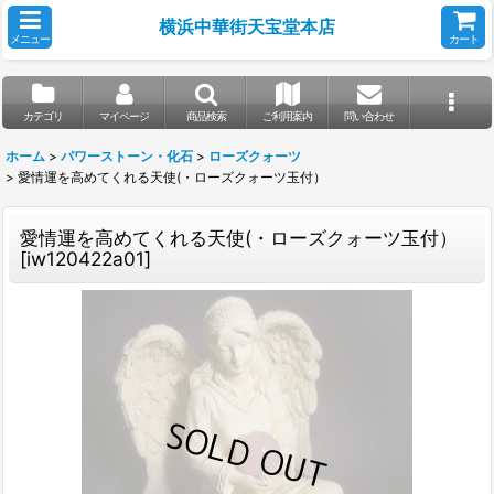
横浜中華街天宝堂本店
メニュー
カート
カテゴリ
マイページ
商品検索
ご利用案内
問い合わせ
ホーム
>
パワーストーン・化石
>
ローズクォーツ
>
愛情運を高めてくれる天使(・ローズクォーツ玉付）
愛情運を高めてくれる天使(・ローズクォーツ玉付）
[
iw120422a01
]