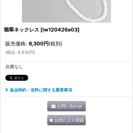
翡翠ネックレス
[
iw120426a03
]
販売価格
:
6,300
円
(税別)
(
税込
:
6,930
円
)
在庫なし
返品特約・送料に関する重要事項
お問い合わせ
お気に入り登録