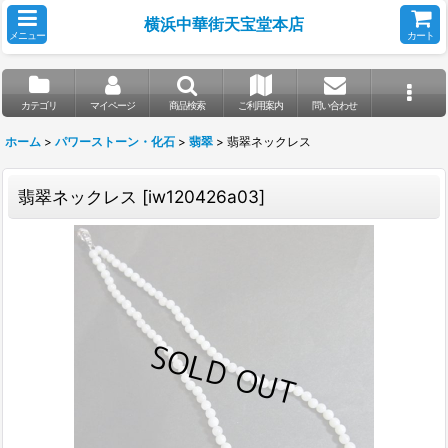
横浜中華街天宝堂本店
メニュー
カート
カテゴリ
マイページ
商品検索
ご利用案内
問い合わせ
ホーム
>
パワーストーン・化石
>
翡翠
>
翡翠ネックレス
翡翠ネックレス
[
iw120426a03
]