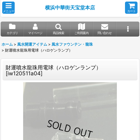
横浜中華街天宝堂本店
メニュー
カート
カテゴリ
マイページ
商品検索
ご利用案内
問い合わせ
ホーム
>
風水開運アイテム
>
風水ファウンテン・龍珠
>
財運噴水龍珠用電球（ハロゲンランプ）
財運噴水龍珠用電球（ハロゲンランプ）
[
iw120511a04
]