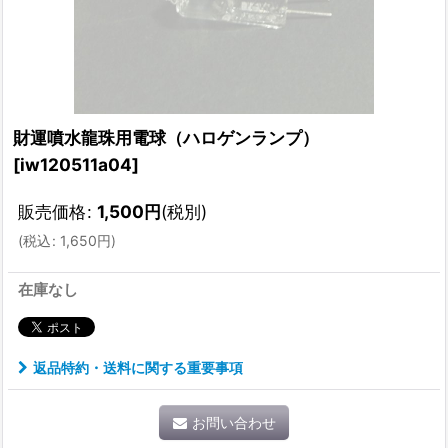
財運噴水龍珠用電球（ハロゲンランプ）
[
iw120511a04
]
販売価格
:
1,500
円
(税別)
(
税込
:
1,650
円
)
在庫なし
返品特約・送料に関する重要事項
お問い合わせ