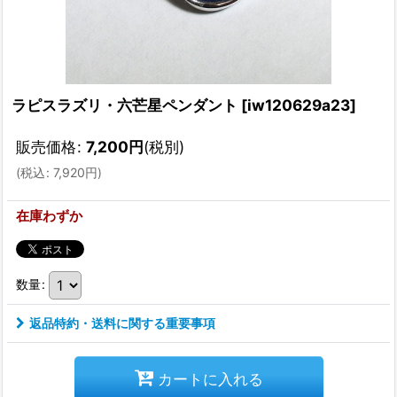
ラピスラズリ・六芒星ペンダント
[
iw120629a23
]
販売価格
:
7,200
円
(税別)
(
税込
:
7,920
円
)
在庫わずか
数量
:
返品特約・送料に関する重要事項
カートに入れる