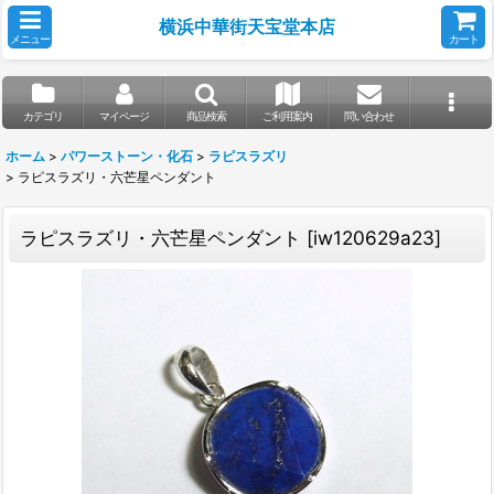
横浜中華街天宝堂本店
メニュー
カート
カテゴリ
マイページ
商品検索
ご利用案内
問い合わせ
ホーム
>
パワーストーン・化石
>
ラピスラズリ
>
ラピスラズリ・六芒星ペンダント
ラピスラズリ・六芒星ペンダント
[
iw120629a23
]