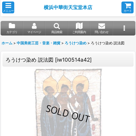
横浜中華街天宝堂本店
メニュー
カート
カテゴリ
マイページ
商品検索
ご利用案内
問い合わせ
ホーム
>
中国美術工芸・音楽・雑貨
>
ろうけつ染め
>
ろうけつ染め 説法図
ろうけつ染め 説法図
[
iw100514a42
]