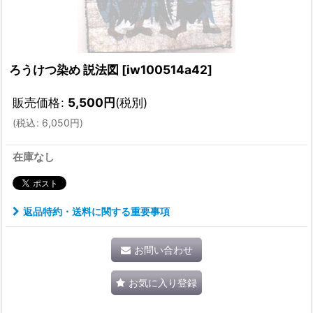
ろうけつ染め 説法図
[
iw100514a42
]
販売価格
:
5,500
円
(税別)
(
税込
:
6,050
円
)
在庫なし
返品特約・送料に関する重要事項
お問い合わせ
お気に入り登録