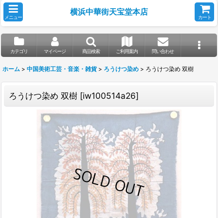
横浜中華街天宝堂本店
メニュー
カート
カテゴリ
マイページ
商品検索
ご利用案内
問い合わせ
ホーム
>
中国美術工芸・音楽・雑貨
>
ろうけつ染め
>
ろうけつ染め 双樹
ろうけつ染め 双樹
[
iw100514a26
]