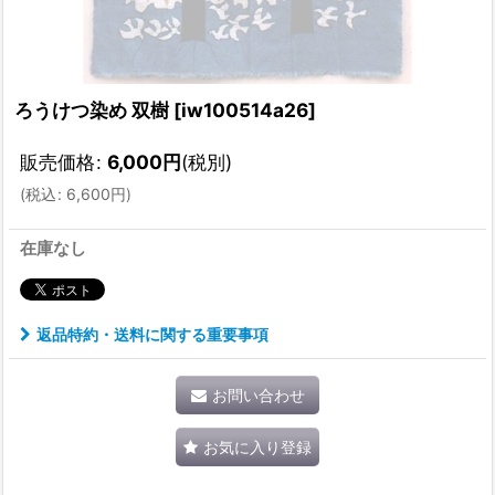
ろうけつ染め 双樹
[
iw100514a26
]
販売価格
:
6,000
円
(税別)
(
税込
:
6,600
円
)
在庫なし
返品特約・送料に関する重要事項
お問い合わせ
お気に入り登録