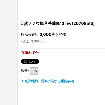
天然メノウ観音菩薩像13
[
iw120708a13
]
販売価格
:
3,000
円
(税別)
(
税込
:
3,300
円
)
在庫わずか
数量
:
返品特約・送料に関する重要事項