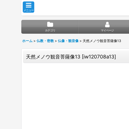
メニュー
カテゴリ
マイページ
ホーム
>
仏教・密教
>
仏像・観音像
>
天然メノウ観音菩薩像13
天然メノウ観音菩薩像13
[
iw120708a13
]