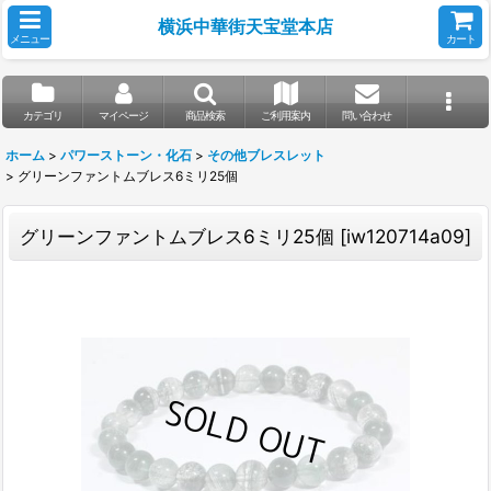
横浜中華街天宝堂本店
メニュー
カート
カテゴリ
マイページ
商品検索
ご利用案内
問い合わせ
ホーム
>
パワーストーン・化石
>
その他ブレスレット
>
グリーンファントムブレス6ミリ25個
グリーンファントムブレス6ミリ25個
[
iw120714a09
]