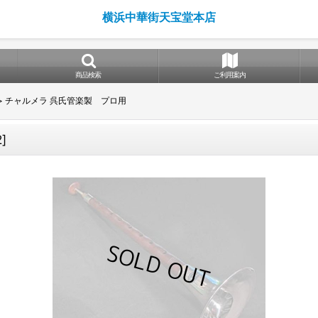
横浜中華街天宝堂本店
商品検索
ご利用案内
>
チャルメラ 呉氏管楽製 プロ用
2
]