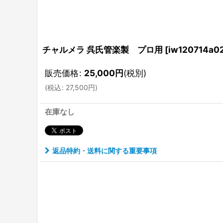
チャルメラ 呉氏管楽製 プロ用
[
iw120714a0
販売価格
:
25,000
円
(税別)
(
税込
:
27,500
円
)
在庫なし
返品特約・送料に関する重要事項