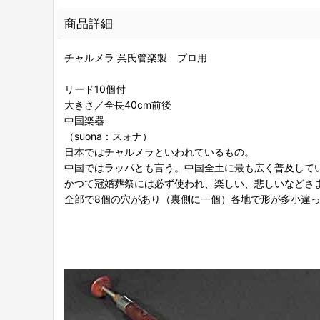
商品詳細
チャルメラ 呉氏管楽製 プロ用
リード10個付
大きさ／全長40cm前後
中国楽器
（suona：スォナ）
日本ではチャルメラといわれているもの。
中国ではラッパとも言う。中国全土に最も広く普及し
かつて冠婚葬祭には必ず使われ、楽しい、悲しいなど
全部で8個の穴があり（裏側に一個）各地で形が多小違