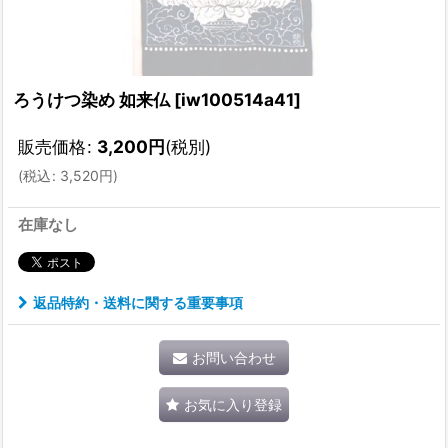
ろうけつ染め 如来仏
[
iw100514a41
]
販売価格
:
3,200
円
(税別)
(
税込
:
3,520
円
)
在庫なし
返品特約・送料に関する重要事項
お問い合わせ
お気に入り登録